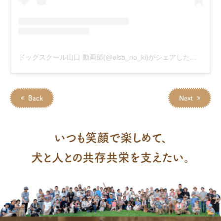
ドッグスクール山口 動画部(@elsa_no_ki)がシェアした投稿
–
2
Back
Next
いつも笑顔で楽しめて、
犬と人との共存共栄を支えたい。