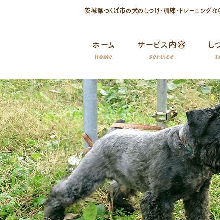
茨城県つくば市の犬のしつけ・訓練・トレーニングな
コ
ホーム
サービス内容
し
ン
home
service
t
テ
ン
ツ
へ
ス
キ
ッ
プ