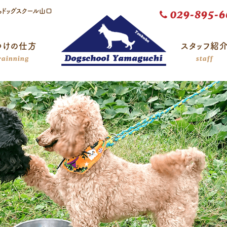
らドッグスクール山口
029-895-6
つけの仕方
スタッフ紹
rainning
staff