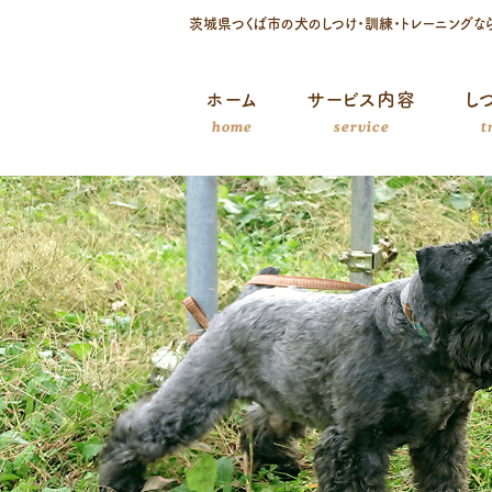
茨城県つくば市の犬のしつけ・訓練・トレーニングな
コ
ホーム
サービス内容
し
ン
home
service
t
テ
ン
ツ
へ
ス
キ
ッ
プ