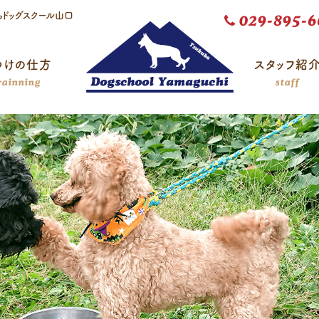
らドッグスクール山口
029-895-6
つけの仕方
スタッフ紹
rainning
staff