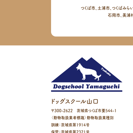
つくば市、土浦市、つくばみら
石岡市、美浦
ドッグスクール山口
〒
300-2622
茨城県
つくば市
要544-1
〈動物取扱業者標識〉
動物取扱業種別
訓練：茨城県第1914号
保管：茨城県第2321号