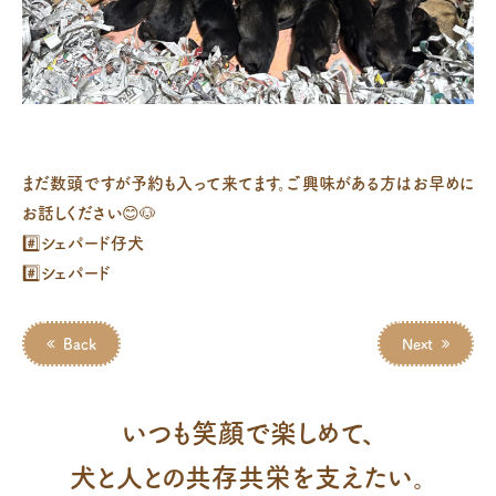
まだ数頭ですが予約も入って来てます。ご興味がある方はお早めに
お話しください😊🐶
#️⃣シェパード仔犬
#️⃣シェパード
Back
Next
いつも笑顔で楽しめて、
犬と人との共存共栄を支えたい。